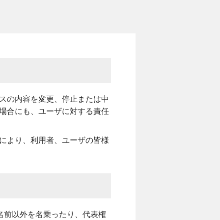
ラス交換
出張サービス
ラス補修・リペア
安心ガラス補償
年撥水コート
1年責任施工制度
ーフィルム
スの内容を変更、停止または中
場合にも、ユーザに対する責任
ートガード
により、利用者、ユーザの皆様
くあるご質問
お客様の声
名前以外を名乗ったり、代表権