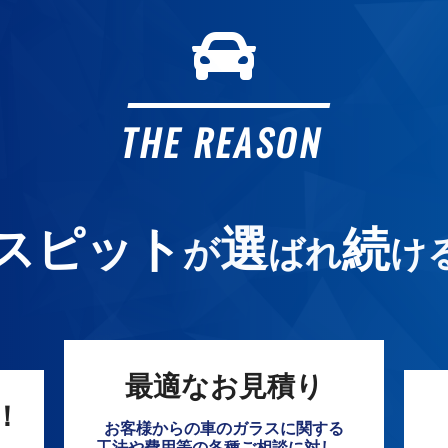
THE REASON
スピット
選
続
が
ばれ
け
最適なお見積り
！
お客様からの車のガラスに関する
工法や費用等の各種ご相談に対し、