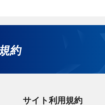
ホ
規約
グ
無
ご
れ
サイト利用規約
サー