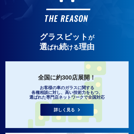
お客様の声
THE REASON
グラスピット
が
選
続
理由
ばれ
ける
全国に約300店展開！
お客様の車のガラスに関する
各種相談に対し、高い技術力をもつ、
選ばれた専門店ネットワークで全国対応
詳しく見る