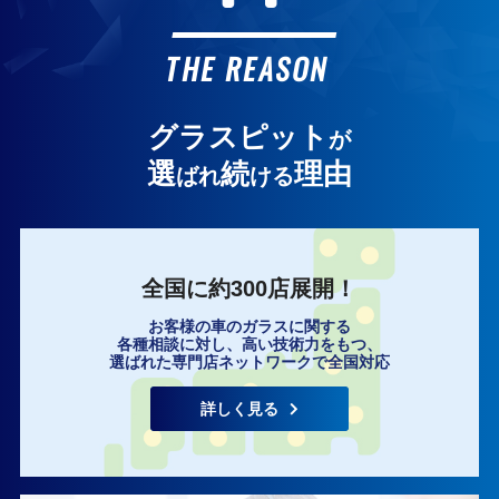
お客様の声
THE REASON
グラスピット
が
選
続
理由
ばれ
ける
全国に約300店展開！
お客様の車のガラスに関する
各種相談に対し、高い技術力をもつ、
選ばれた専門店ネットワークで全国対応
詳しく見る