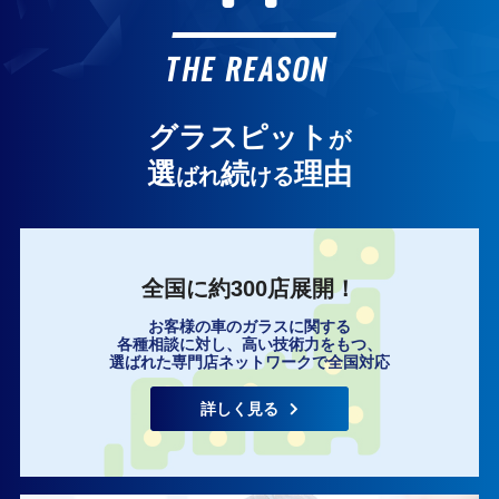
お客様の声
THE REASON
グラスピット
が
選
続
理由
ばれ
ける
全国に約300店展開！
お客様の車のガラスに関する
各種相談に対し、高い技術力をもつ、
選ばれた専門店ネットワークで全国対応
詳しく見る