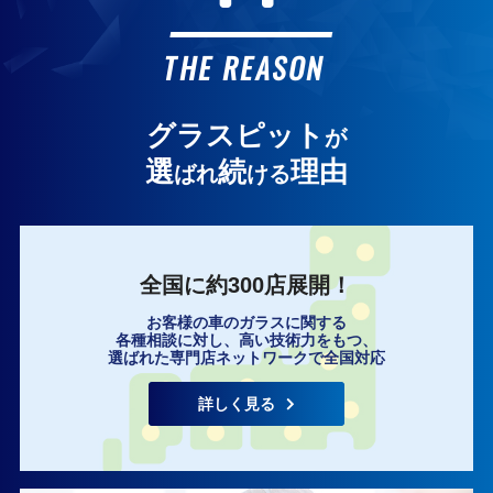
お客様の声
THE REASON
グラスピット
が
選
続
理由
ばれ
ける
全国に約300店展開！
お客様の車のガラスに関する
各種相談に対し、高い技術力をもつ、
選ばれた専門店ネットワークで全国対応
詳しく見る