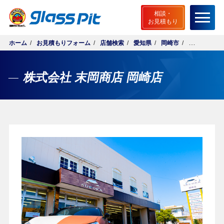
相談・
お見積もり
ホーム
お見積もりフォーム
店舗検索
愛知県
岡崎市
株式会社 末
ホーム
グラスピットとは
株式会社 末岡商店 岡崎店
無料相談・お見積もり
ご相談から施工までの流れ
店舗検索
サービスメニュー
安心サポート
よくあるご質問