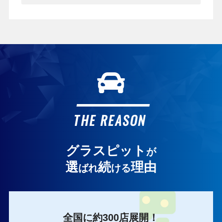
THE REASON
グラスピット
が
選
続
理由
ばれ
ける
全国に約300店展開！