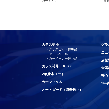
カーです。
動
ガラス交換
グラ
グラスピット標準品
ニュ
クールベール
カーメーカー純正品
店舗
ガラス補修・リペア
全国
2年撥水コート
安心
カーフィルム
1年
オートガード（盗難防止）