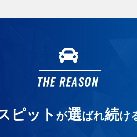
ガ
ガ
2
カ
オ
THE REASON
よ
スピット
選
続
が
ばれ
け