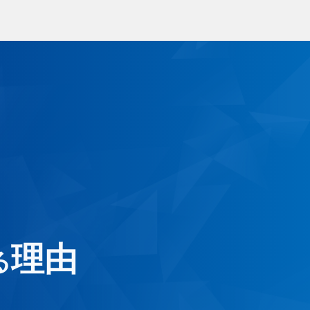
ラス交換
出張サービス
ラス補修・リペア
安心ガラス補償
年撥水コート
1年責任施工制度
ーフィルム
ートガード
くあるご質問
お客様の声
理由
る