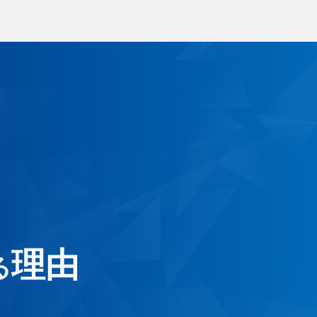
ラス交換
出張サービス
ラス補修・リペア
安心ガラス補償
年撥水コート
1年責任施工制度
ーフィルム
ートガード
くあるご質問
お客様の声
理由
る