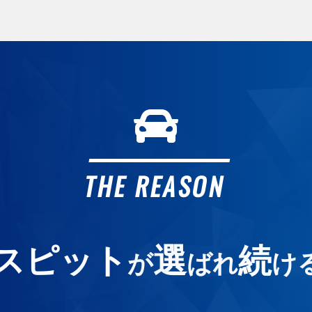
ガ
ガ
2
カ
オ
THE REASON
よ
スピット
選
続
が
ばれ
け