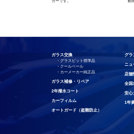
カーです。
動
ガラス交換
グラ
グラスピット標準品
ニュ
クールベール
カーメーカー純正品
店舗
ガラス補修・リペア
全国
2年撥水コート
安心
カーフィルム
1年
オートガード（盗難防止）