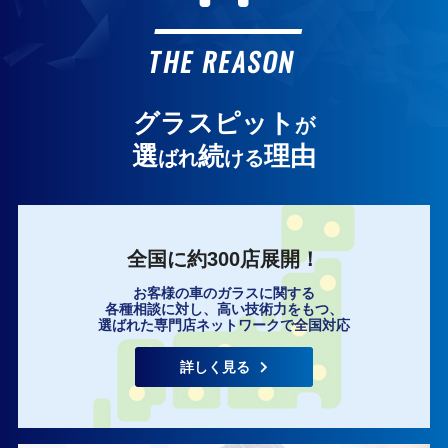
お客様の声
THE REASON
グラスピット
が
選
続
理由
ばれ
ける
全国に約300店展開！
お客様の車のガラスに関する
各種相談に対し、高い技術力をもつ、
選ばれた専門店ネットワークで全国対応
詳しく見る