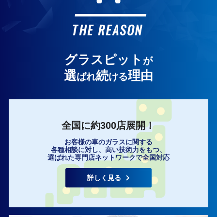
お客様の声
THE REASON
グラスピット
が
選
続
理由
ばれ
ける
全国に約300店展開！
お客様の車のガラスに関する
各種相談に対し、高い技術力をもつ、
選ばれた専門店ネットワークで全国対応
詳しく見る