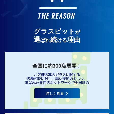
お客様の声
THE REASON
グラスピット
が
選
続
理由
ばれ
ける
全国に約300店展開！
お客様の車のガラスに関する
各種相談に対し、高い技術力をもつ、
選ばれた専門店ネットワークで全国対応
詳しく見る