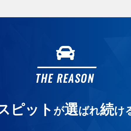
ガ
ガ
2
カ
オ
THE REASON
よ
スピット
選
続
が
ばれ
け