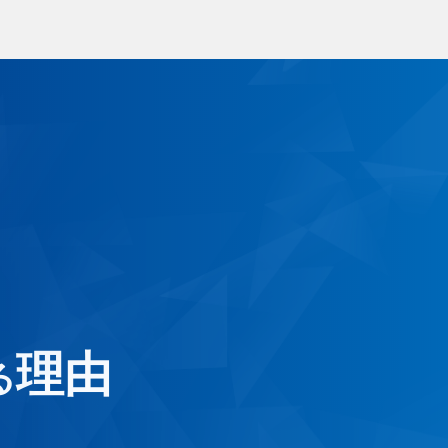
ラス交換
出張サービス
ラス補修・リペア
安心ガラス補償
年撥水コート
1年責任施工制度
ーフィルム
ートガード
くあるご質問
お客様の声
理由
る