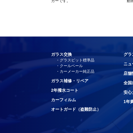
カーです。
動
ガラス交換
グラ
グラスピット標準品
ニュ
クールベール
カーメーカー純正品
店舗
ガラス補修・リペア
全国
2年撥水コート
安心
カーフィルム
1年
オートガード（盗難防止）