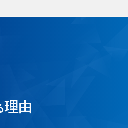
ラス交換
出張サービス
ラス補修・リペア
安心ガラス補償
年撥水コート
1年責任施工制度
ーフィルム
ートガード
くあるご質問
お客様の声
理由
る