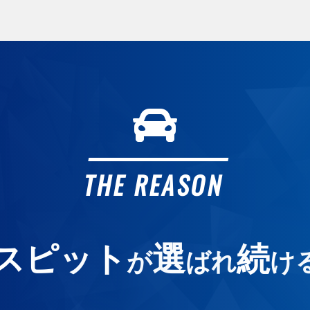
ガ
ガ
2
カ
オ
THE REASON
よ
スピット
選
続
が
ばれ
け