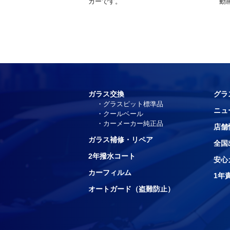
カーです。
動
ガラス交換
グラ
グラスピット標準品
ニュ
クールベール
カーメーカー純正品
店舗
ガラス補修・リペア
全国
2年撥水コート
安心
カーフィルム
1年
オートガード（盗難防止）