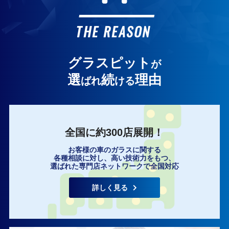
お客様の声
THE REASON
グラスピット
が
選
続
理由
ばれ
ける
全国に約300店展開！
お客様の車のガラスに関する
各種相談に対し、高い技術力をもつ、
選ばれた専門店ネットワークで全国対応
詳しく見る