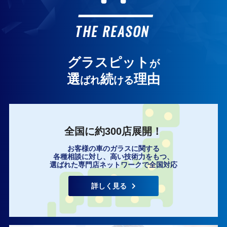
お客様の声
THE REASON
グラスピット
が
選
続
理由
ばれ
ける
全国に約300店展開！
お客様の車のガラスに関する
各種相談に対し、高い技術力をもつ、
選ばれた専門店ネットワークで全国対応
詳しく見る