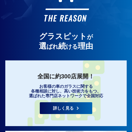
お客様の声
THE REASON
グラスピット
が
選
続
理由
ばれ
ける
全国に約300店展開！
お客様の車のガラスに関する
各種相談に対し、高い技術力をもつ、
選ばれた専門店ネットワークで全国対応
詳しく見る