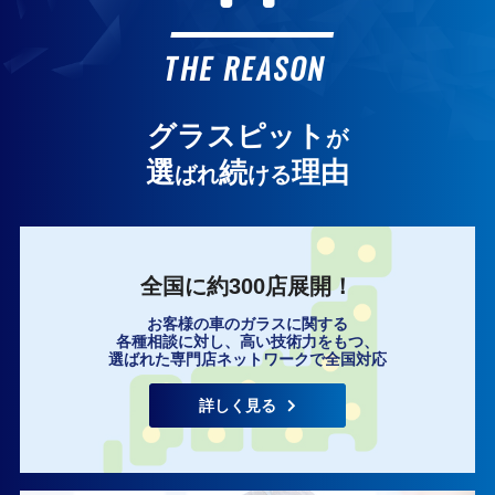
お客様の声
THE REASON
グラスピット
が
選
続
理由
ばれ
ける
全国に約300店展開！
お客様の車のガラスに関する
各種相談に対し、高い技術力をもつ、
選ばれた専門店ネットワークで全国対応
詳しく見る