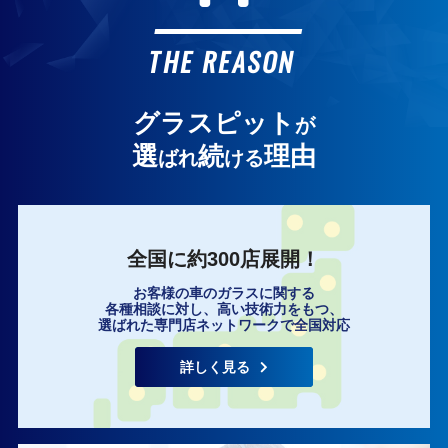
お客様の声
THE REASON
グラスピット
が
選
続
理由
ばれ
ける
全国に約300店展開！
お客様の車のガラスに関する
各種相談に対し、高い技術力をもつ、
選ばれた専門店ネットワークで全国対応
詳しく見る