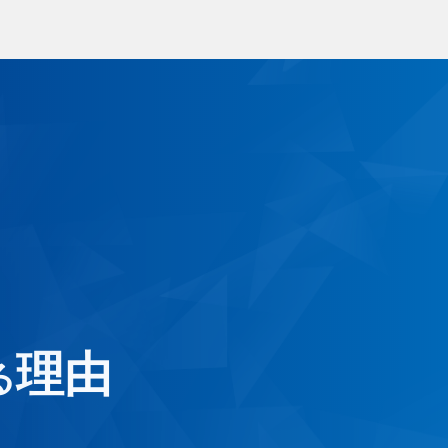
ラス交換
出張サービス
ラス補修・リペア
安心ガラス補償
年撥水コート
1年責任施工制度
ーフィルム
ートガード
くあるご質問
お客様の声
理由
る