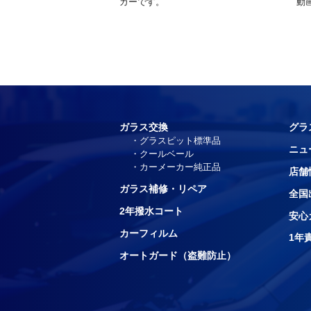
カーです。
動
ガラス交換
グラ
グラスピット標準品
ニュ
クールベール
カーメーカー純正品
店舗
ガラス補修・リペア
全国
2年撥水コート
安心
カーフィルム
1年
オートガード（盗難防止）