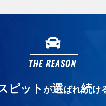
ガ
ガ
2
カ
オ
THE REASON
よ
スピット
選
続
が
ばれ
け