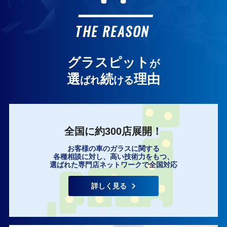
お客様の声
THE REASON
グラスピット
が
選
続
理由
ばれ
ける
全国に約300店展開！
お客様の車のガラスに関する
各種相談に対し、高い技術力をもつ、
選ばれた専門店ネットワークで全国対応
詳しく見る