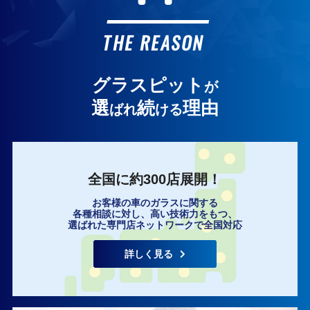
お客様の声
THE REASON
グラスピット
が
選
続
理由
ばれ
ける
全国に約300店展開！
お客様の車のガラスに関する
各種相談に対し、高い技術力をもつ、
選ばれた専門店ネットワークで全国対応
詳しく見る