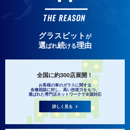
お客様の声
THE REASON
グラスピット
が
選
続
理由
ばれ
ける
全国に約300店展開！
お客様の車のガラスに関する
各種相談に対し、高い技術力をもつ、
選ばれた専門店ネットワークで全国対応
詳しく見る