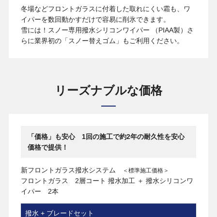
冬場などフロントガラスに付着した取れにくい霜も、ワ
いますぐ無料相談
イパーを数回動かすだけで容易に削氷できます。
雪には！スノー専用撥水シリコンワイパー （PIAA製）さ
らに業界初の「スノー替えゴム」もご利用ください。
リーズナブルな価格
「価格」も安心 1回の施工で約2年の耐久性を安心
価格で提供！
新フロントガラス撥水システム
＜標準施工価格＞
フロントガラス 2層コート 撥水加工 ＋ 撥水シリコンワ
イパー 2本
撥水 + ブレードセット