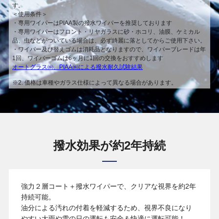
す。
＜使用条件＞
・専用ワイパーはPIAA製の撥水ワイパーを推奨しております
・専用ワイパーはフロント・リヤガラスに砂・ホコリ、油膜、ケミカル
品、虫などがついている場合は、必ず綺麗に落としてからご使用下さい。
・ワイパー及び替えゴムは消耗品となりますので、ワイパーブレードは年
1回、ワイパーゴムは6ヶ月に1回の交換をおすすめします
オートグラス㈱、PIAA㈱による撥水耐久試験結果
※2. 価格は車種やガラス仕様によって異なる場合があります。
撥水効果が約2年持続
強力２層コート＋撥水ワイパーで、クリアな視界を約2年
持続可能。
油分による汚れの付着を軽減するため、視界不良になり
やすい大雨や雪の日の運転も安全＆快適に運転可能！