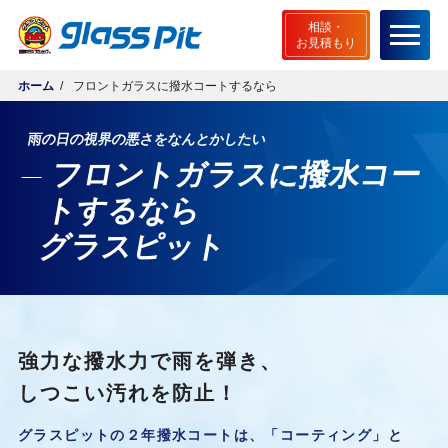
相談・
お見積もり
ホーム
フロントガラスに撥水コートするなら
ホーム
雨の日の視界の悪さをなんとかしたい
グラスピットとは
フロントガラスに撥水コー
無料相談・お見積もり
トするなら
ご相談から施工までの流れ
グラスピット
店舗検索
サービスメニュー
強力な撥水力で雨を弾き、
安心サポート
しつこい汚れを防止！
よくあるご質問
グラスピットの２年撥水コートは、「コーティング」と