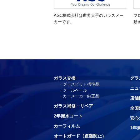
AGC株式会社は世界大手のガラスメー
フ
カーです。
動
ガラス交換
グラ
グラスピット標準品
ニュ
クールベール
カーメーカー純正品
店舗
ガラス補修・リペア
全国
2年撥水コート
安心
カーフィルム
1年
オートガード（盗難防止）