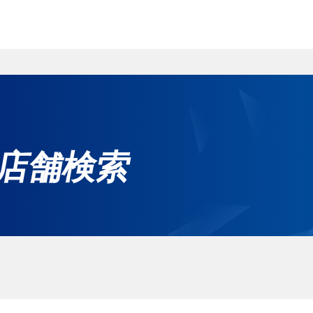
ホ
グ
店舗検索
無
ご
れ
サー