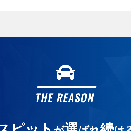
THE REASON
スピット
選
続
が
ばれ
け