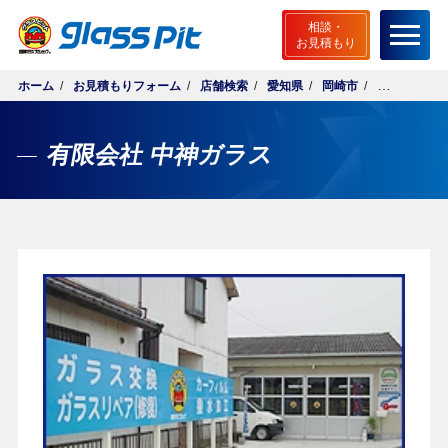
相談・
お見積もり
ホーム
お見積もりフォーム
店舗検索
愛知県
岡崎市
有限会社 中
ホーム
グラスピットとは
有限会社 中神ガラス
無料相談・お見積もり
ご相談から施工までの流れ
店舗検索
サービスメニュー
安心サポート
よくあるご質問