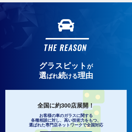
THE REASON
グラスピット
が
選
続
理由
ばれ
ける
全国に約300店展開！
お客様の車のガラスに関する
各種相談に対し、高い技術力をもつ、
選ばれた専門店ネットワークで全国対応