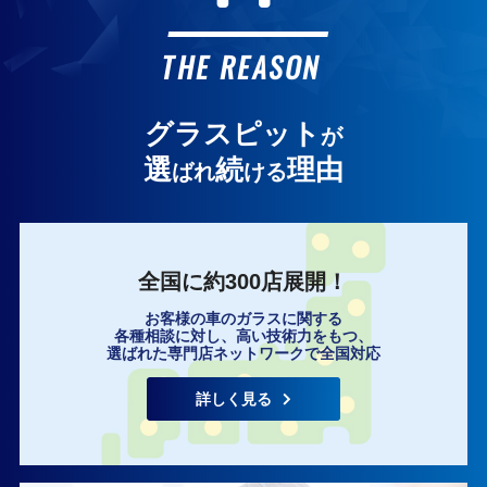
お客様の声
THE REASON
グラスピット
が
選
続
理由
ばれ
ける
全国に約300店展開！
お客様の車のガラスに関する
各種相談に対し、高い技術力をもつ、
選ばれた専門店ネットワークで全国対応
詳しく見る