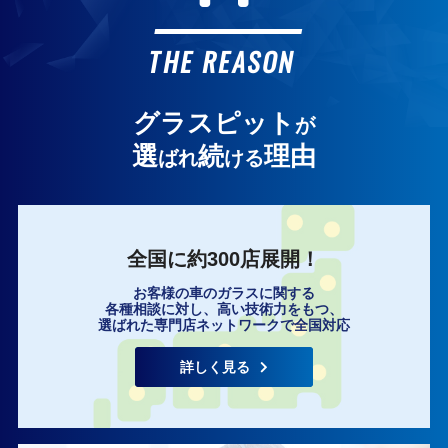
お客様の声
THE REASON
グラスピット
が
選
続
理由
ばれ
ける
全国に約300店展開！
お客様の車のガラスに関する
各種相談に対し、高い技術力をもつ、
選ばれた専門店ネットワークで全国対応
詳しく見る