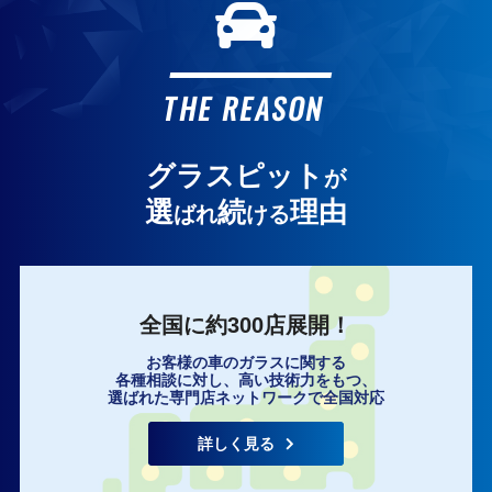
THE REASON
グラスピット
が
選
続
理由
ばれ
ける
全国に約300店展開！
お客様の車のガラスに関する
各種相談に対し、高い技術力をもつ、
選ばれた専門店ネットワークで全国対応
いますぐ無料相談
詳しく見る